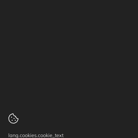
Ergonomische inrichting
Praktijkverlichting
stappenplan voor bouw of verbouw
Tray & Tub systemen
Cartografenweg 18
5141 MT
Waalwijk
Tel. +31 (0)416 67 50 17
lang.cookies.cookie_text